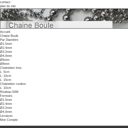
contact
plan du site
Panier :
(vide)
Votre compte
Bienvenue
Identifiez-vous
Accueil
Chaine Boule
Par Diamètre
Ø1.5mm
Ø2.4mm
Ø3.2mm
Ø4.0mm
Ø5mm
Ø8mm
Chainettes Inox
L: 5cm
L: 10cm
L: 15cm
Chainettes couleur
L: 10cm
Rouleau 50M
Fermoirs
Ø1.5mm
Ø2.4mm
Ø3.2mm
Ø4.0mm
Livraison
Mon Compte