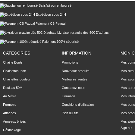
Satisfait ou remboursé
Expédition sous 24H
Paiement CB Paypal
Livraison gratuite dés 50€ D'achats
Paiement 100% sécurisé
CATÉGORIES
INFORMATION
MON 
Chaine Boule
Promotions
Mes com
Chainettes Inox
Nouveaux produits
Mes reto
Chainettes couleur
Meilleures ventes
Mes avoi
Rouleau 50M
Contactez-nous
Mes adre
Au Mètre
Livraison
Mes infor
Fermoirs
Conditions d'utilisation
Mes bons 
Attaches
Plan du site
Mes produ
Anneaux brisés
Mes alert
Sign out
Déstockage