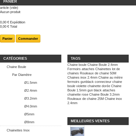
PANIER
article
(vide)
Aucun produit
0,00 €
Expédition
0,00 €
Total
Panier
Commander
CATÉGORIES
TAGS
Chaine boule
Chaine Boule 2.4mm
Chaine Boule
Fermoirs attaches
Chainettes
lot de
chaines
Rouleaux de chaine 50M
Par Diamètre
Chaines inox 2.4mm
Chaine au mètre
fermoirs
gunblack
connecteur
chaine
Ø1.5mm
boule violette
chainette dorée
Chaine
Boule 1.5mm
gun black
attaches
Ø2.4mm
chainette rose
Chaine Boule 3.2mm
Ø3.2mm
Rouleaux de chaine 25M
Chaine inox
2.4mm
Ø4.0mm
Ø5mm
MEILLEURES VENTES
Ø8mm
Chainettes Inox