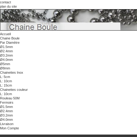
contact
plan du site
Panier :
(vide)
Votre compte
Bienvenue
Identifiez-vous
Accueil
Chaine Boule
Par Diamètre
Ø1.5mm
Ø2.4mm
Ø3.2mm
Ø4.0mm
Ø5mm
Ø8mm
Chainettes Inox
L: 5cm
L: 10cm
L: 15cm
Chainettes couleur
L: 10cm
Rouleau 50M
Fermoirs
Ø1.5mm
Ø2.4mm
Ø3.2mm
Ø4.0mm
Livraison
Mon Compte