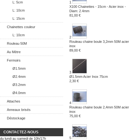
L: 5cm
1
X100 Chainettes - 15cm - Acier inox -
L: 10cm
Diam: 2.4mm
81,00 €
L: 15cm
Chainettes couleur
L: 10cm
2
Rouleau chaine boule 3,2mm 50M acier
Rouleau 50M
inox
89,00 €
Au Mètre
Fermoirs
Ø1.5mm
3
Ø2.4mm
Ø1.5mm Acier Inox 75cm
2,30 €
Ø3.2mm
Ø4.0mm
Attaches
4
Rouleau chaine boule 2,4mm 50M acier
Anneaux brisés
inox
75,00 €
Déstockage
CONTACTEZ-NOUS
5
du lundi au samedi de 10h/17h