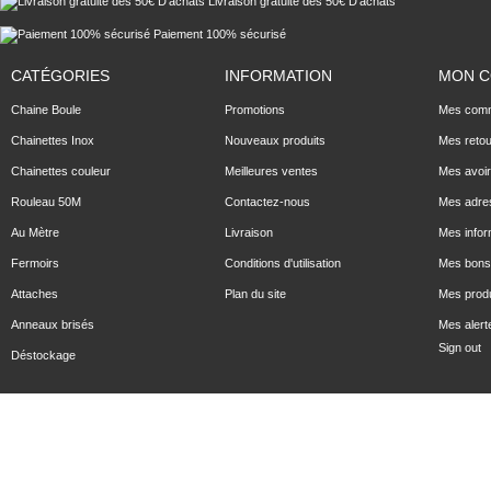
Livraison gratuite dés 50€ D'achats
Paiement 100% sécurisé
CATÉGORIES
INFORMATION
MON 
Chaine Boule
Promotions
Mes com
Chainettes Inox
Nouveaux produits
Mes reto
Chainettes couleur
Meilleures ventes
Mes avoi
Rouleau 50M
Contactez-nous
Mes adre
Au Mètre
Livraison
Mes infor
Fermoirs
Conditions d'utilisation
Mes bons 
Attaches
Plan du site
Mes produ
Anneaux brisés
Mes alert
Sign out
Déstockage